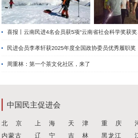
喜报丨云南民进4名会员获5项“云南省社会科学奖获奖
果”表彰
民进会员李孝轩获2025年度全国政协委员优秀履职奖
周重林：第一个茶文化社区，来了
中国民主促进会
北 京
上 海
天 津
重 庆
内蒙古
辽 宁
吉 林
黑龙江