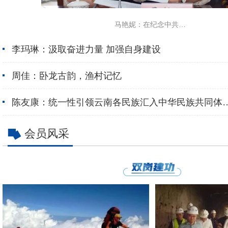
马艳妮：在纪念中共中
央发布“五一口号”75周
李玛琳：汲取奋进力量 加强自身建设
年上的发言
周佳：卧龙古韵，渔村记忆
陈友康：统一性引领云南各民族汇入中华民族共同体
浩瀚大海
会员风采