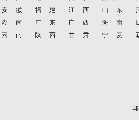
安 徽
福 建
江 西
山 东
湖 南
广 东
广 西
海 南
云 南
陕 西
甘 肃
宁 夏
国