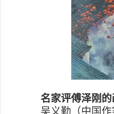
名家评傅泽刚的
吴义勤（中国作