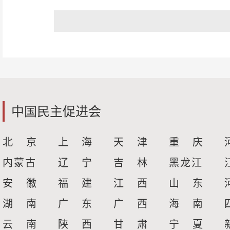
中国民主促进会
北 京
上 海
天 津
重 庆
内蒙古
辽 宁
吉 林
黑龙江
安 徽
福 建
江 西
山 东
湖 南
广 东
广 西
海 南
云 南
陕 西
甘 肃
宁 夏