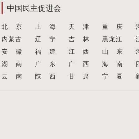
中国民主促进会
北 京
上 海
天 津
重 庆
内蒙古
辽 宁
吉 林
黑龙江
安 徽
福 建
江 西
山 东
湖 南
广 东
广 西
海 南
云 南
陕 西
甘 肃
宁 夏