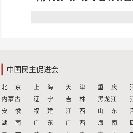
中国民主促进会
北 京
上 海
天 津
重 庆
内蒙古
辽 宁
吉 林
黑龙江
安 徽
福 建
江 西
山 东
湖 南
广 东
广 西
海 南