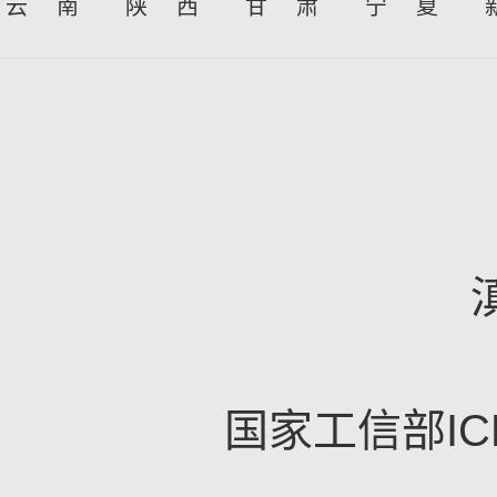
云 南
陕 西
甘 肃
宁 夏
国家工信部IC