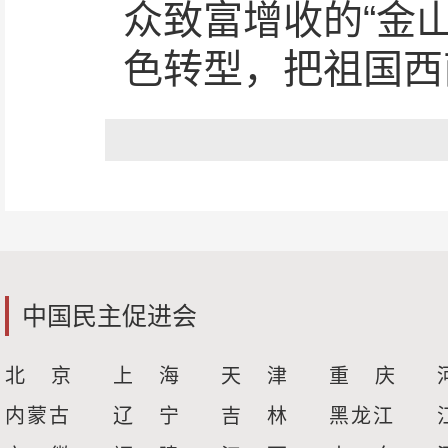
众致富增收的“金
色转型，把祖国西
中国民主促进会
北 京
上 海
天 津
重 庆
内蒙古
辽 宁
吉 林
黑龙江