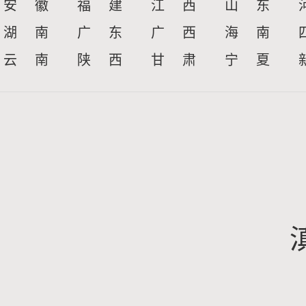
安 徽
福 建
江 西
山 东
湖 南
广 东
广 西
海 南
云 南
陕 西
甘 肃
宁 夏