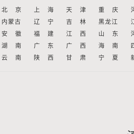
北 京
上 海
天 津
重 庆
内蒙古
辽 宁
吉 林
黑龙江
安 徽
福 建
江 西
山 东
湖 南
广 东
广 西
海 南
云 南
陕 西
甘 肃
宁 夏