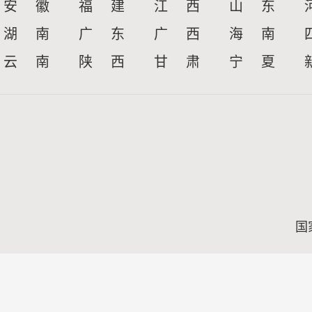
安 徽
福 建
江 西
山 东
湖 南
广 东
广 西
海 南
云 南
陕 西
甘 肃
宁 夏
国