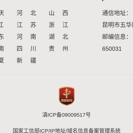
庆
河 北
山 西
通信地址：
江
江 苏
浙 江
昆明市五华
东
河 南
湖 北
邮编信息：
南
四 川
贵 州
650031
夏
新 疆
滇ICP备09009517号
国家工信部ICP/IP地址/域名信息备案管理系统