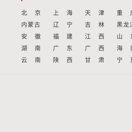
北 京
上 海
天 津
重 
内蒙古
辽 宁
吉 林
黑龙
安 徽
福 建
江 西
山 
湖 南
广 东
广 西
海 
云 南
陕 西
甘 肃
宁 