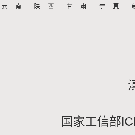
云 南
陕 西
甘 肃
宁 夏
国家工信部IC