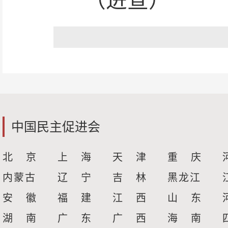
（进宣）
中国民主促进会
北 京
上 海
天 津
重 庆
内蒙古
辽 宁
吉 林
黑龙江
安 徽
福 建
江 西
山 东
湖 南
广 东
广 西
海 南