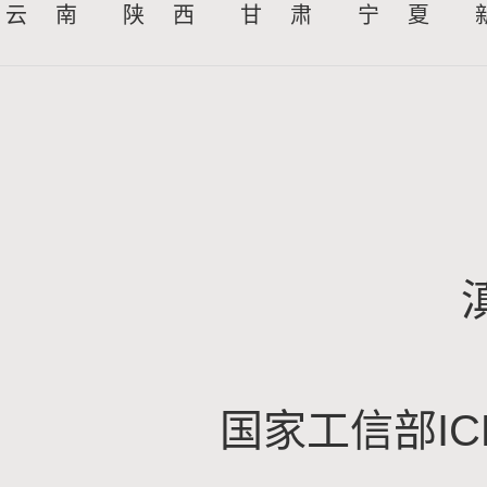
云 南
陕 西
甘 肃
宁 夏
国家工信部IC