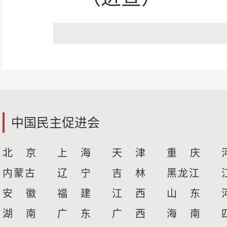
中国民主促进会
北 京
上 海
天 津
重 庆
内蒙古
辽 宁
吉 林
黑龙江
安 徽
福 建
江 西
山 东
湖 南
广 东
广 西
海 南