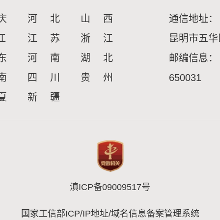
庆
河 北
山 西
通信地址：
江
江 苏
浙 江
昆明市五华
东
河 南
湖 北
邮编信息：
南
四 川
贵 州
650031
夏
新 疆
滇ICP备09009517号
国家工信部ICP/IP地址/域名信息备案管理系统