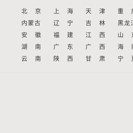
北 京
上 海
天 津
重 
内蒙古
辽 宁
吉 林
黑龙
安 徽
福 建
江 西
山 
湖 南
广 东
广 西
海 
云 南
陕 西
甘 肃
宁 