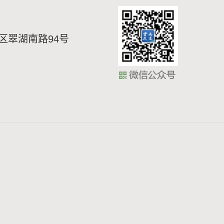
区翠湖南路94号