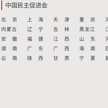
中国民主促进会
北 京
上 海
天 津
重 庆
内蒙古
辽 宁
吉 林
黑龙江
安 徽
福 建
江 西
山 东
湖 南
广 东
广 西
海 南
云 南
陕 西
甘 肃
宁 夏