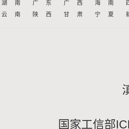
湖 南
广 东
广 西
海 南
云 南
陕 西
甘 肃
宁 夏
国家工信部IC