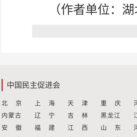
（作者单位：湖
中国民主促进会
北 京
上 海
天 津
重 庆
内蒙古
辽 宁
吉 林
黑龙江
安 徽
福 建
江 西
山 东