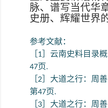
脉、谱写当代华
史册、辉耀世界
参考文献：
［
］云南史料目录概
1
页
47
.
［
］大道之行：周善
2
第
页
47
.
［
］大道之行：周善
3