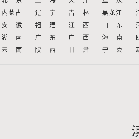
北 京
上 海
天 津
重 庆
内蒙古
辽 宁
吉 林
黑龙江
安 徽
福 建
江 西
山 东
湖 南
广 东
广 西
海 南
云 南
陕 西
甘 肃
宁 夏