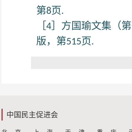
第
页
8
.
［
］方国瑜文集（第
4
版，第
页
515
.
中国民主促进会