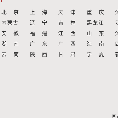
北 京
上 海
天 津
重 庆
内蒙古
辽 宁
吉 林
黑龙江
安 徽
福 建
江 西
山 东
湖 南
广 东
广 西
海 南
云 南
陕 西
甘 肃
宁 夏
国