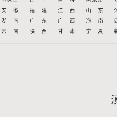
内蒙古
辽 宁
吉 林
黑龙江
安 徽
福 建
江 西
山 东
湖 南
广 东
广 西
海 南
云 南
陕 西
甘 肃
宁 夏