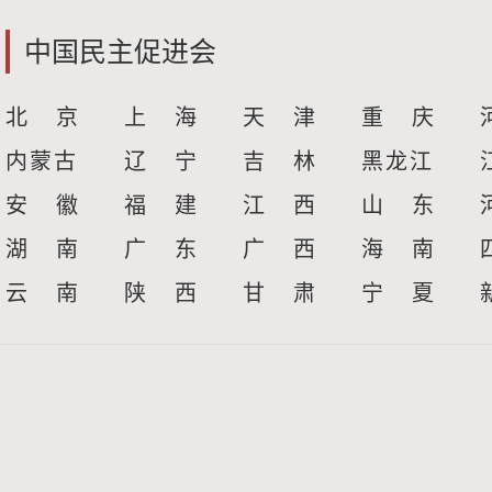
中国民主促进会
北 京
上 海
天 津
重 庆
内蒙古
辽 宁
吉 林
黑龙江
安 徽
福 建
江 西
山 东
湖 南
广 东
广 西
海 南
云 南
陕 西
甘 肃
宁 夏