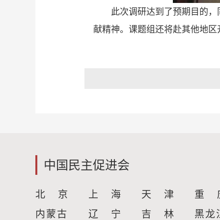
此次调研达到了预期目的，
献精神。课题组还将赴其他地区
中国民主促进会
北 京
上 海
天 津
重 
内蒙古
辽 宁
吉 林
黑龙