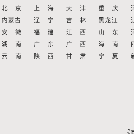
北 京
上 海
天 津
重 庆
内蒙古
辽 宁
吉 林
黑龙江
安 徽
福 建
江 西
山 东
湖 南
广 东
广 西
海 南
云 南
陕 西
甘 肃
宁 夏