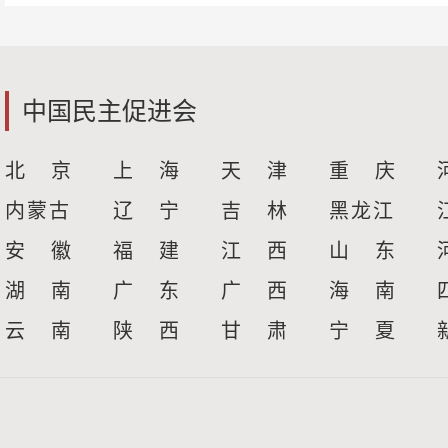
中国民主促进会
北 京
上 海
天 津
重 庆
内蒙古
辽 宁
吉 林
黑龙江
安 徽
福 建
江 西
山 东
湖 南
广 东
广 西
海 南
云 南
陕 西
甘 肃
宁 夏