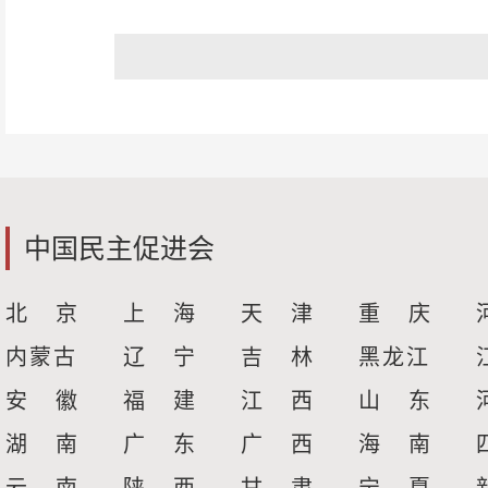
中国民主促进会
北 京
上 海
天 津
重 庆
内蒙古
辽 宁
吉 林
黑龙江
安 徽
福 建
江 西
山 东
湖 南
广 东
广 西
海 南