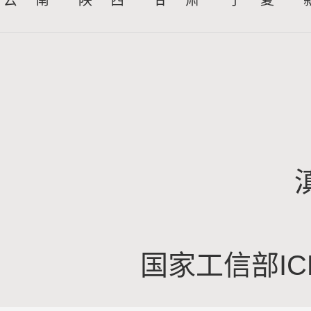
云 南
陕 西
甘 肃
宁 夏
国家工信部IC