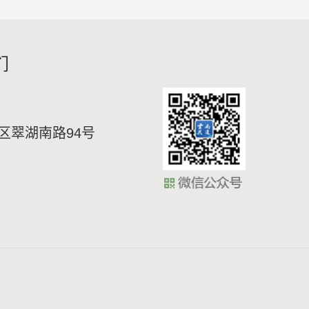
们
区翠湖南路94号