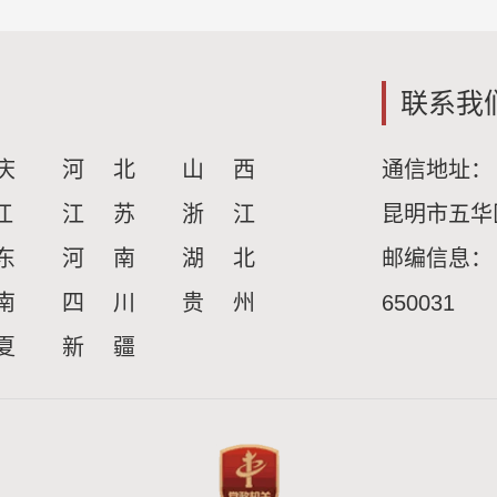
联系我
庆
河 北
山 西
通信地址：
江
江 苏
浙 江
昆明市五华
东
河 南
湖 北
邮编信息：
南
四 川
贵 州
650031
夏
新 疆