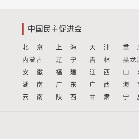
中国民主促进会
北 京
上 海
天 津
重 
内蒙古
辽 宁
吉 林
黑龙
安 徽
福 建
江 西
山 
湖 南
广 东
广 西
海 
云 南
陕 西
甘 肃
宁 