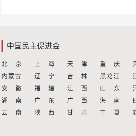
中国民主促进会
北 京
上 海
天 津
重 庆
内蒙古
辽 宁
吉 林
黑龙江
安 徽
福 建
江 西
山 东
湖 南
广 东
广 西
海 南
云 南
陕 西
甘 肃
宁 夏