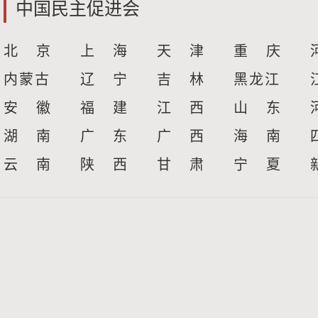
中国民主促进会
北 京
上 海
天 津
重 庆
内蒙古
辽 宁
吉 林
黑龙江
安 徽
福 建
江 西
山 东
湖 南
广 东
广 西
海 南
云 南
陕 西
甘 肃
宁 夏