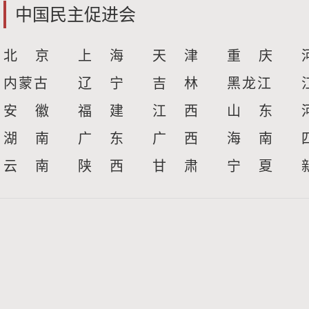
中国民主促进会
北 京
上 海
天 津
重 庆
内蒙古
辽 宁
吉 林
黑龙江
安 徽
福 建
江 西
山 东
湖 南
广 东
广 西
海 南
云 南
陕 西
甘 肃
宁 夏