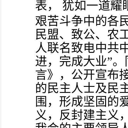
表
，
犹如一道耀
艰苦斗争中的各
民盟、致公、农
人联名致电中共
进
，
完成大业
”。
言》
，
公开宣布
的民主人士及民
围
，
形成坚固的
义
，
反封建主义