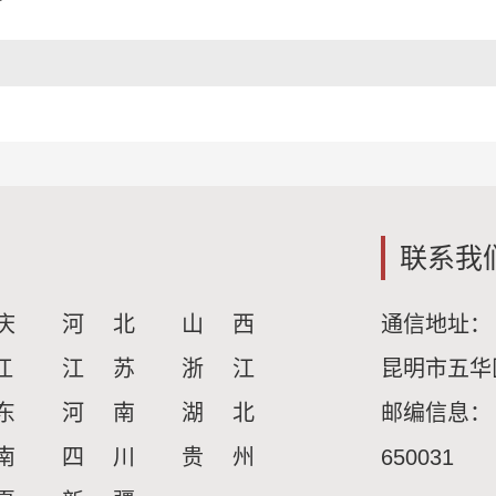
联系我
庆
河 北
山 西
通信地址：
江
江 苏
浙 江
昆明市五华
东
河 南
湖 北
邮编信息：
南
四 川
贵 州
650031