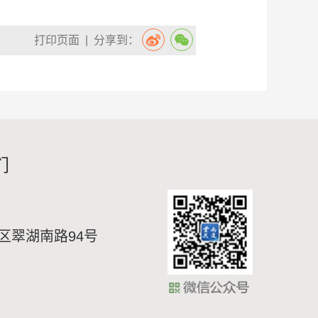
打印页面
| 分享到：
们
区翠湖南路94号