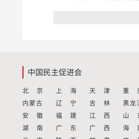
中国民主促进会
北 京
上 海
天 津
重 
内蒙古
辽 宁
吉 林
黑龙
安 徽
福 建
江 西
山 
湖 南
广 东
广 西
海 