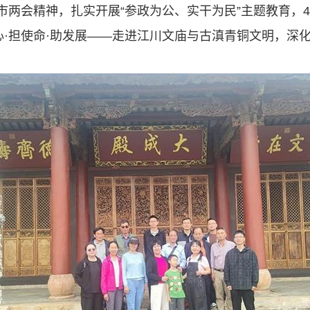
市两会精神，扎实开展“参政为公、实干为民”主题教育，4
心·担使命·助发展——走进江川文庙与古滇青铜文明，深