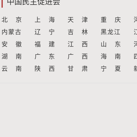
中国民主促进会
北 京
上 海
天 津
重 庆
内蒙古
辽 宁
吉 林
黑龙江
安 徽
福 建
江 西
山 东
湖 南
广 东
广 西
海 南
云 南
陕 西
甘 肃
宁 夏