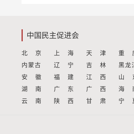
中国民主促进会
北 京
上 海
天 津
重 
内蒙古
辽 宁
吉 林
黑龙
安 徽
福 建
江 西
山 
湖 南
广 东
广 西
海 
云 南
陕 西
甘 肃
宁 