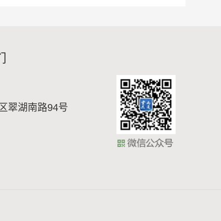
们
区翠湖南路94号