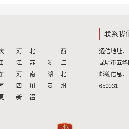
联系我
庆
河 北
山 西
通信地址：
江
江 苏
浙 江
昆明市五华
东
河 南
湖 北
邮编信息：
南
四 川
贵 州
650031
夏
新 疆