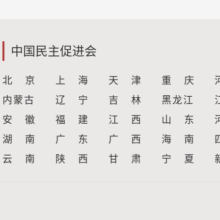
中国民主促进会
北 京
上 海
天 津
重 庆
内蒙古
辽 宁
吉 林
黑龙江
安 徽
福 建
江 西
山 东
湖 南
广 东
广 西
海 南
云 南
陕 西
甘 肃
宁 夏