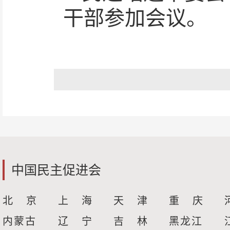
干部参加会议。
中国民主促进会
北 京
上 海
天 津
重 庆
内蒙古
辽 宁
吉 林
黑龙江