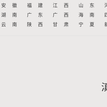
安 徽
福 建
江 西
山 东
湖 南
广 东
广 西
海 南
云 南
陕 西
甘 肃
宁 夏