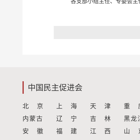
各支部小组主任、专委会主
中国民主促进会
北 京
上 海
天 津
重 
内蒙古
辽 宁
吉 林
黑龙
安 徽
福 建
江 西
山 