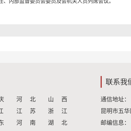
任、内部监督委员会委员及会机关人员列席会议。
联系我
庆
河 北
山 西
通信地址：
江
江 苏
浙 江
昆明市五华
东
河 南
湖 北
邮编信息：