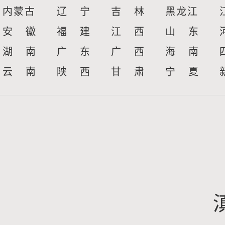
内蒙古
辽 宁
吉 林
黑龙江
安 徽
福 建
江 西
山 东
湖 南
广 东
广 西
海 南
云 南
陕 西
甘 肃
宁 夏