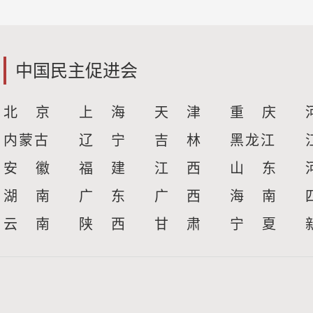
中国民主促进会
北 京
上 海
天 津
重 庆
内蒙古
辽 宁
吉 林
黑龙江
安 徽
福 建
江 西
山 东
湖 南
广 东
广 西
海 南
云 南
陕 西
甘 肃
宁 夏