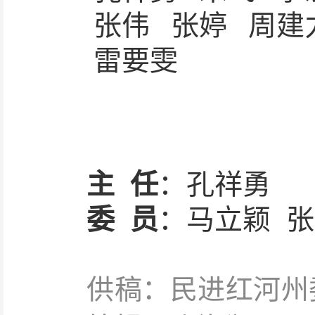
张
伟
张
婷
周
雷要雯
主
任
：孔祥勇
委
员
：马立颖
张
供稿：民进红河州