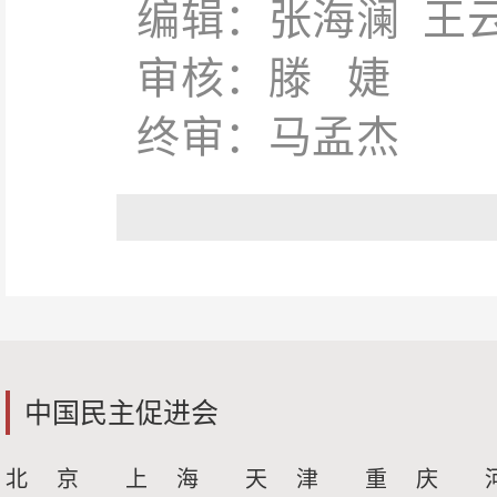
编辑：张海澜 王
审核：滕 婕
终审：马孟杰
中国民主促进会
北 京
上 海
天 津
重 庆