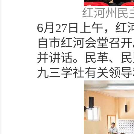
红河州民
6
月
27
日上午，红
自市红河会堂
召开
并讲话
。
民革、民
九三学社
有关领导