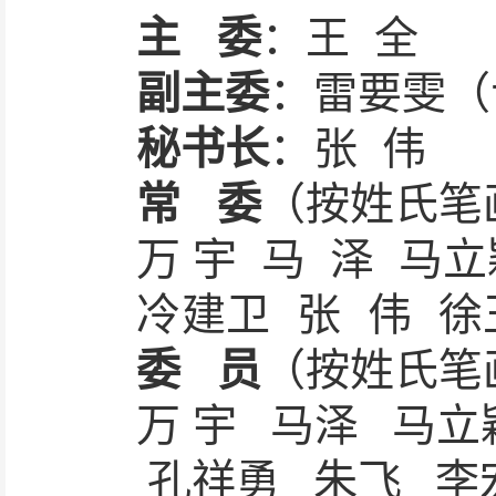
主
委
：
王
全
副主委
：
雷要雯（
秘书长
：
张
伟
常
委
（按姓氏笔
万
宇
马
泽
马立
冷建卫
张
伟
徐
委
员
（按姓氏笔
万
宇
马
泽
马
孔祥勇
朱
飞
李