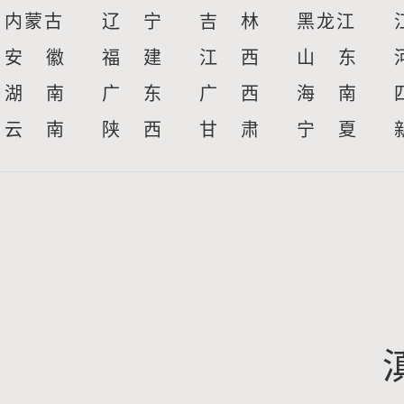
内蒙古
辽 宁
吉 林
黑龙江
安 徽
福 建
江 西
山 东
湖 南
广 东
广 西
海 南
云 南
陕 西
甘 肃
宁 夏