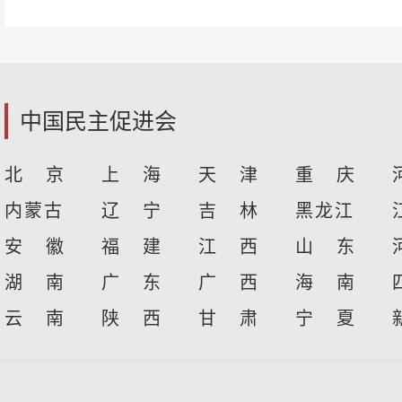
中国民主促进会
北 京
上 海
天 津
重 庆
内蒙古
辽 宁
吉 林
黑龙江
安 徽
福 建
江 西
山 东
湖 南
广 东
广 西
海 南
云 南
陕 西
甘 肃
宁 夏