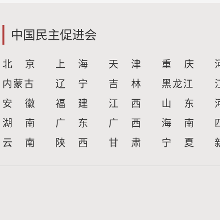
中国民主促进会
北 京
上 海
天 津
重 庆
内蒙古
辽 宁
吉 林
黑龙江
安 徽
福 建
江 西
山 东
湖 南
广 东
广 西
海 南
云 南
陕 西
甘 肃
宁 夏