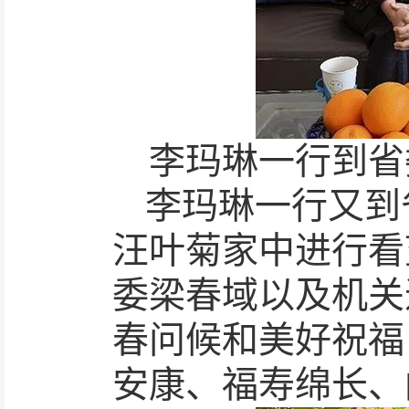
李玛琳一行到省
李玛琳一行又到
汪叶菊家中进行看
委梁春域以及机关
春问候和美好祝福
安康、福寿绵长、