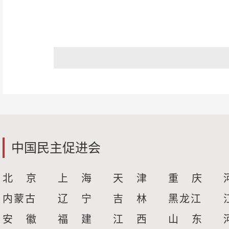
中国民主促进会
北 京
上 海
天 津
重 庆
内蒙古
辽 宁
吉 林
黑龙江
安 徽
福 建
江 西
山 东