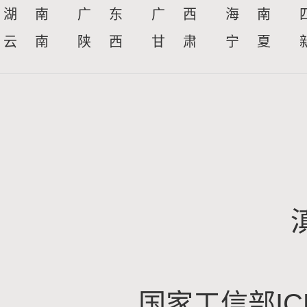
湖 南
广 东
广 西
海 南
云 南
陕 西
甘 肃
宁 夏
国家工信部IC