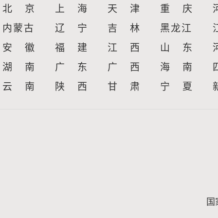
北 京
上 海
天 津
重 庆
内蒙古
辽 宁
吉 林
黑龙江
安 徽
福 建
江 西
山 东
湖 南
广 东
广 西
海 南
云 南
陕 西
甘 肃
宁 夏
国