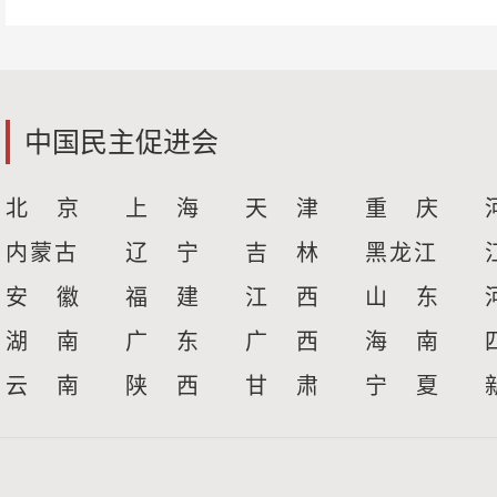
中国民主促进会
北 京
上 海
天 津
重 庆
内蒙古
辽 宁
吉 林
黑龙江
安 徽
福 建
江 西
山 东
湖 南
广 东
广 西
海 南
云 南
陕 西
甘 肃
宁 夏