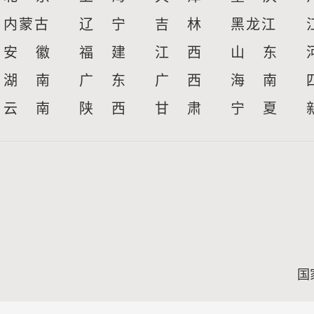
内蒙古
辽 宁
吉 林
黑龙江
安 徽
福 建
江 西
山 东
湖 南
广 东
广 西
海 南
云 南
陕 西
甘 肃
宁 夏
国