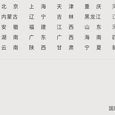
北 京
上 海
天 津
重 庆
内蒙古
辽 宁
吉 林
黑龙江
安 徽
福 建
江 西
山 东
湖 南
广 东
广 西
海 南
云 南
陕 西
甘 肃
宁 夏
国