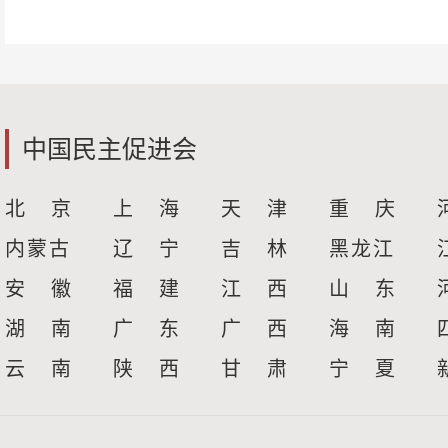
中国民主促进会
北 京
上 海
天 津
重 庆
内蒙古
辽 宁
吉 林
黑龙江
安 徽
福 建
江 西
山 东
湖 南
广 东
广 西
海 南
云 南
陕 西
甘 肃
宁 夏