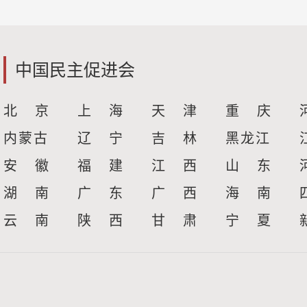
中国民主促进会
北 京
上 海
天 津
重 庆
内蒙古
辽 宁
吉 林
黑龙江
安 徽
福 建
江 西
山 东
湖 南
广 东
广 西
海 南
云 南
陕 西
甘 肃
宁 夏