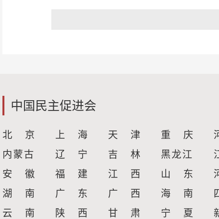
中国民主促进会
北 京
上 海
天 津
重 庆
内蒙古
辽 宁
吉 林
黑龙江
安 徽
福 建
江 西
山 东
湖 南
广 东
广 西
海 南
云 南
陕 西
甘 肃
宁 夏