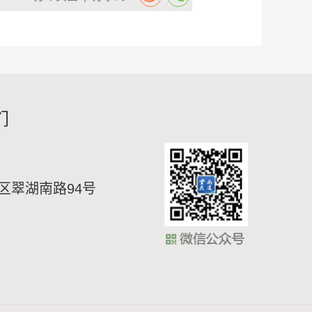
们
区翠湖南路94号