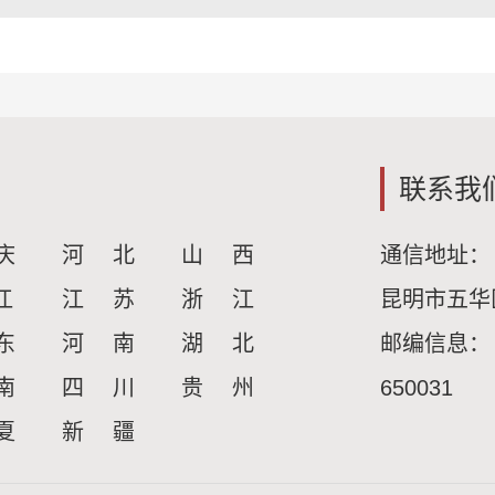
联系我
庆
河 北
山 西
通信地址：
江
江 苏
浙 江
昆明市五华
东
河 南
湖 北
邮编信息：
南
四 川
贵 州
650031
夏
新 疆