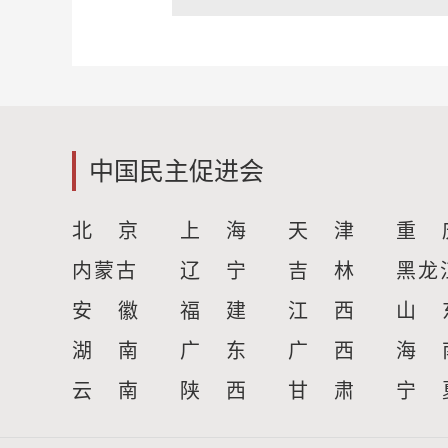
中国民主促进会
北 京
上 海
天 津
重 
内蒙古
辽 宁
吉 林
黑龙
安 徽
福 建
江 西
山 
湖 南
广 东
广 西
海 
云 南
陕 西
甘 肃
宁 