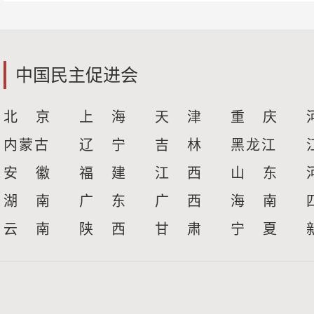
中国民主促进会
北 京
上 海
天 津
重 庆
内蒙古
辽 宁
吉 林
黑龙江
安 徽
福 建
江 西
山 东
湖 南
广 东
广 西
海 南
云 南
陕 西
甘 肃
宁 夏