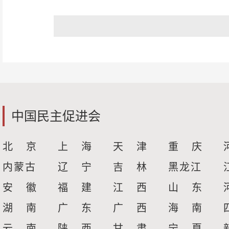
中国民主促进会
北 京
上 海
天 津
重 庆
内蒙古
辽 宁
吉 林
黑龙江
安 徽
福 建
江 西
山 东
湖 南
广 东
广 西
海 南
云 南
陕 西
甘 肃
宁 夏