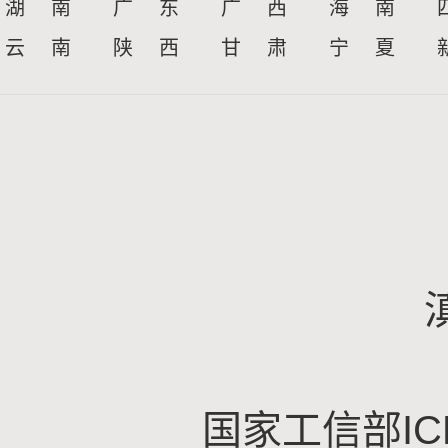
湖 南
广 东
广 西
海 南
云 南
陕 西
甘 肃
宁 夏
国家工信部IC