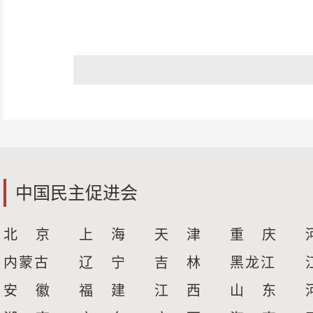
中国民主促进会
北 京
上 海
天 津
重 庆
内蒙古
辽 宁
吉 林
黑龙江
安 徽
福 建
江 西
山 东