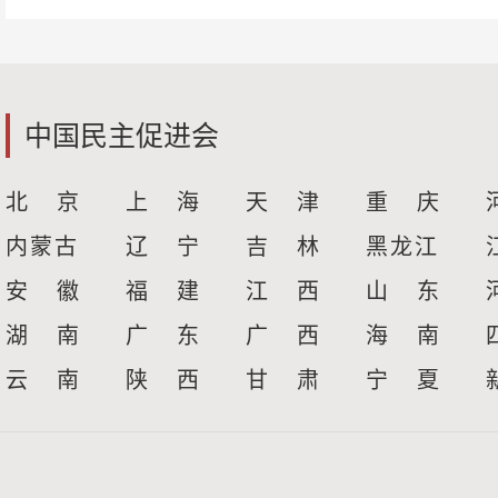
中国民主促进会
北 京
上 海
天 津
重 庆
内蒙古
辽 宁
吉 林
黑龙江
安 徽
福 建
江 西
山 东
湖 南
广 东
广 西
海 南
云 南
陕 西
甘 肃
宁 夏